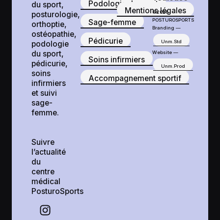
Podologie du sport
du sport,
Mentions légales
©2026
posturologie,
POSTUROSPORTS
Sage-femme
orthoptie,
Branding —
ostéopathie,
Pédicurie
Unm.Std
podologie
du sport,
Website —
Soins infirmiers
pédicurie,
Unm.Prod
soins
Accompagnement sportif
infirmiers
et suivi
sage-
femme.
Suivre
l’actualité
du
centre
médical
PosturoSports