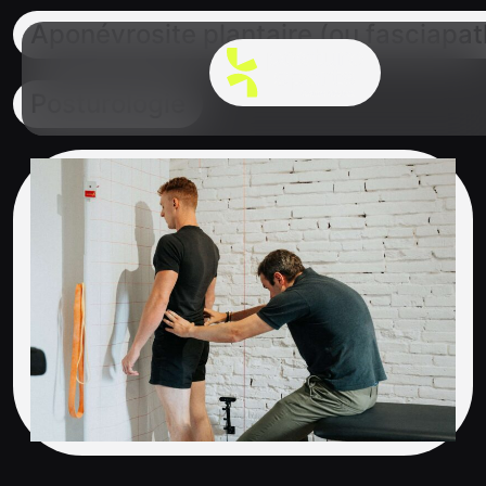
Aponévrosite plantaire (ou fasciapath
Posturologie