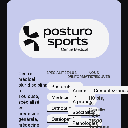
SPÉCIALITÉS
PLUS
NOUS
Centre
D'INFORMATIONS
RETROUVER
médical
pluridisciplinaire
Posturologie
à
Accueil
Contactez-nous
Toulouse,
Médecine du sport
110 bis,
À propos
spécialisé
av.
en
Orthoptie
Camille
Spécialités
médecine
Pujol
générale,
Ostéopathie
31500
Pathologies
médecine
Toulouse