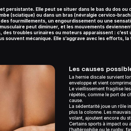
et persistante. Elle peut se situer dans le bas du dos ou d
ambe (sciatique) ou dans un bras (névralgie cervico-brachi
 des fourmillements, un engourdissement ou une sensati
musculaire peut diminuer, et les mouvements deviennent 
, des troubles urinaires ou moteurs apparaissent : c’est
lus souvent mécanique. Elle s’aggrave avec les efforts, la
Les causes possibl
La hernie discale survient l
enveloppe et vient comprimer
Le vieillissement fragilise le
répétés, comme le port de ch
cause.
La sédentarité joue un rôle i
plus la colonne. Les mauvai
volant, ajoutent encore du s
Certains sports à impact o
l’haltérophilie ou le rugby, f