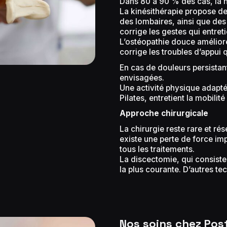
Dans 80 à 90 % des cas, la h
La kinésithérapie propose d
des lombaires, ainsi que des
corrige les gestes qui entret
L’ostéopathie douce améliore
corrige les troubles d’appui q
En cas de douleurs persistant
envisagées.
Une activité physique adapté
Pilates, entretient la mobilit
Approche chirurgicale
La chirurgie reste rare et ré
existe une perte de force imp
tous les traitements.
La discectomie, qui consiste 
la plus courante. D’autres te
Nos soins chez Pos