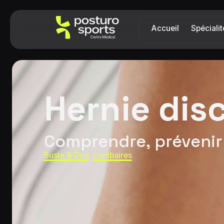
Accueil
Spécialit
Hernie dis
Comprendre, prévenir 
Buste & Dos
,
Lombaires