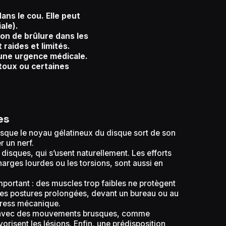
ans le cou. Elle peut
ale).
on de brûlure dans les
raides et limités.
 une urgence médicale.
 toux ou certaines
es
orsque le noyau gélatineux du disque sort de son
 un nerf.
s disques, qui s’usent naturellement. Les efforts
arges lourdes ou les torsions, sont aussi en
mportant : des muscles trop faibles ne protègent
ses postures prolongées, devant un bureau ou au
tress mécanique.
u avec des mouvements brusques, comme
avorisent les lésions. Enfin, une prédisposition