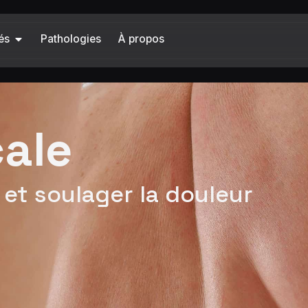
és
Pathologies
À propos
cale
et soulager la douleur