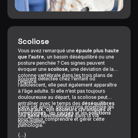
Scoliose
Vous avez remarqué une
épaule plus haute
que l’autre
, un bassin déséquilibré ou une
posture penchée ? Ces signes peuvent
évoquer une
scoliose
, une déviation de la
colonne vertébrale dans les trois plans de
Souvent détectée chez l’enfant ou
l’espace.
l’adolescent, elle peut également apparaître
à l’âge adulte. Si elle n’est pas toujours
douloureuse au départ, la scoliose peut
entraîner avec le temps des
déséquilibres
Dans cet article, découvrons ensemble les
posturaux
, des
douleurs chroniques
et
symptômes
, les
causes
et les
solutions
une
gêne fonctionnelle
dans la vie
pour mieux comprendre et gérer cette
quotidienne.
pathologie.
{…}