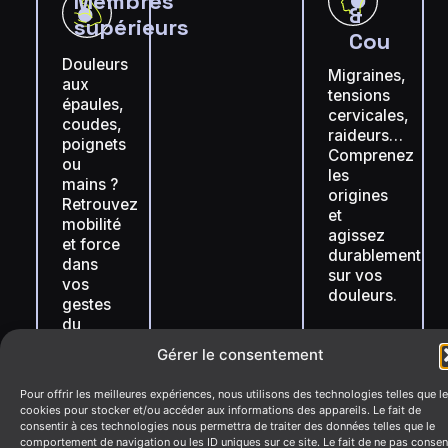
Membres
&
supérieurs
Cou
Douleurs
Migraines,
aux
tensions
épaules,
cervicales,
coudes,
raideurs…
poignets
Comprenez
ou
les
mains ?
origines
Retrouvez
et
mobilité
agissez
et force
durablement
dans
sur vos
vos
douleurs.
gestes
du
quotidien.
Crâne
Cervicales
Bouche
Vision
Gérer le consentement
Pour offrir les meilleures expériences, nous utilisons des technologies telles que l
Poignets & Mains
Épaules
Coudes
cookies pour stocker et/ou accéder aux informations des appareils. Le fait de
consentir à ces technologies nous permettra de traiter des données telles que le
Buste
comportement de navigation ou les ID uniques sur ce site. Le fait de ne pas consen