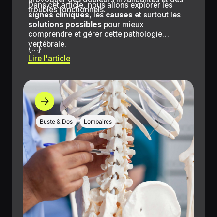
Dans cet article, nous allons explorer les
troubles fonctionnels.
signes cliniques
, les
causes
et surtout les
solutions possibles
pour mieux
comprendre et gérer cette pathologie
vertébrale.
{…}
Lire l'article
Buste & Dos
Lombaires