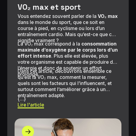
VO₂ max et sport
Vous entendez souvent parler de la
VO₂ max
dans le monde du sport, que ce soit en
course à pied, en cyclisme ou lors d’un
entraînement cardio. Mais qu’est-ce que cela
signifie vraiment ?
La VO₂ max correspond à la
consommation
maximale d’oxygène par le corps lors d’un
effort intense
. Plus elle est élevée, plus
votre organisme est capable de produire de
l’énergie et donc de soutenir un effort
Dans cet article, découvrons ensemble ce
prolongé.
qu’est la VO₂ max, comment la mesurer,
quels sont les facteurs qui l’influencent, et
surtout comment l’améliorer grâce à un
entraînement adapté.
{…}
Lire l'article