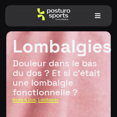
Lombalgies
Douleur dans le bas
du dos ? Et si c’était
une lombalgie
fonctionnelle ?
Buste & Dos
,
Lombaires