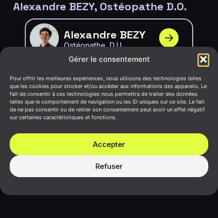
Alexandre BEZY, Ostéopathe D.O.
Alexandre BEZY
Ostéopathe, D.U
Ostéopathe du sport
Gérer le consentement
Pour offrir les meilleures expériences, nous utilisons des technologies telles
que les cookies pour stocker et/ou accéder aux informations des appareils. Le
fait de consentir à ces technologies nous permettra de traiter des données
Pierre NADAL
telles que le comportement de navigation ou les ID uniques sur ce site. Le fait
de ne pas consentir ou de retirer son consentement peut avoir un effet négatif
Podologue du sport –
sur certaines caractéristiques et fonctions.
Posturologie clinique –
sport amateur et haut
niveau – Gérant et
Accepter
fondateur du centre
Posturosports – MSP
Refuser
110 à Toulouse
Lucien CAMBON