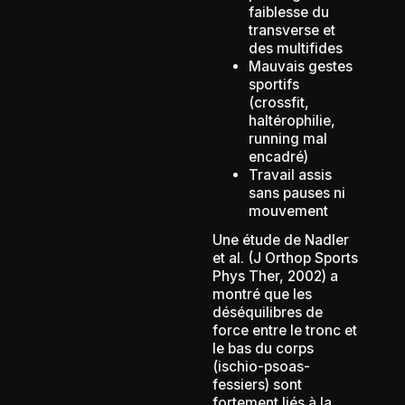
faiblesse du
transverse et
des multifides
Mauvais gestes
sportifs
(crossfit,
haltérophilie,
running mal
encadré)
Travail assis
sans pauses ni
mouvement
Une étude de Nadler
et al. (J Orthop Sports
Phys Ther, 2002) a
montré que les
déséquilibres de
force entre le tronc et
le bas du corps
(ischio-psoas-
fessiers) sont
fortement liés à la