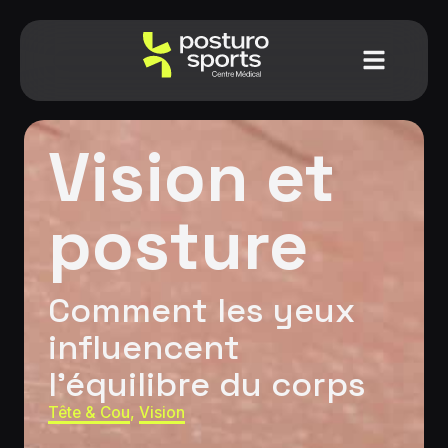
Vision et
posture
Comment les yeux
influencent
l’équilibre du corps
Tête & Cou
,
Vision