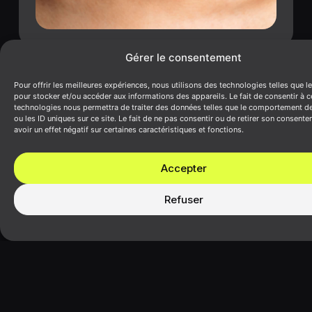
Gérer le consentement
Pour offrir les meilleures expériences, nous utilisons des technologies telles que l
pour stocker et/ou accéder aux informations des appareils. Le fait de consentir à c
technologies nous permettra de traiter des données telles que le comportement d
ou les ID uniques sur ce site. Le fait de ne pas consentir ou de retirer son consent
avoir un effet négatif sur certaines caractéristiques et fonctions.
Accepter
Refuser
SPÉCIALITÉS
PLUS
NOUS
Centre
D'INFORMATIONS
RETROUVER
médical
Posturologie
pluridisciplinaire
Accueil
Contactez-
Médecine
à
À propos
nous
du sport
Toulouse,
Spécialités
110 bis,
Orthoptie