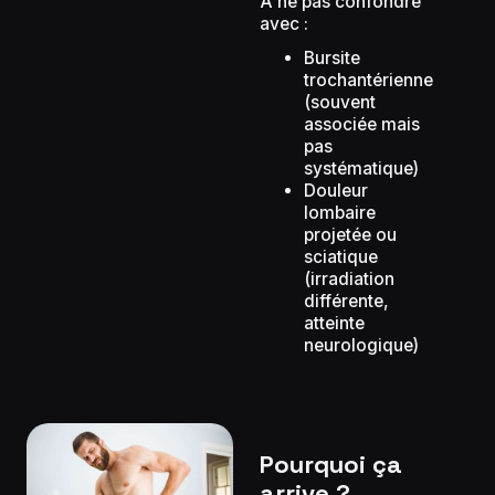
À ne pas confondre
avec :
Bursite
trochantérienne
(souvent
associée mais
pas
systématique)
Douleur
lombaire
projetée ou
sciatique
(irradiation
différente,
atteinte
neurologique)
Pourquoi ça
arrive ?