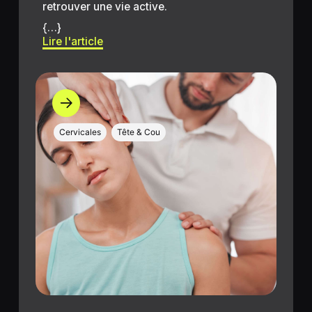
retrouver une vie active.
{…}
Lire l'article
Cervicales
Tête & Cou